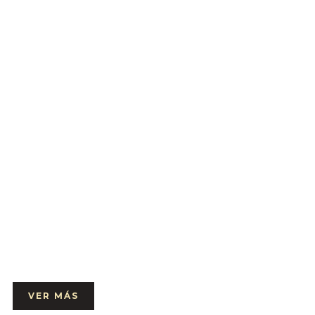
i mascota sin coste adicional.
ro lo destinan a ONGs (medioambiente y
VER MÁS