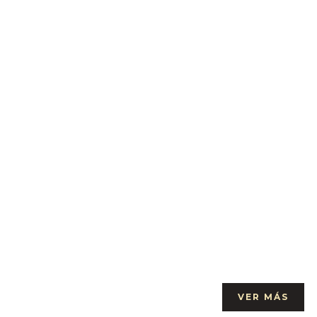
100%.
DESCUENTO
REGALO
https://elrinc
Alguna duda? LLÁMANOS: 699894385
VER MÁS