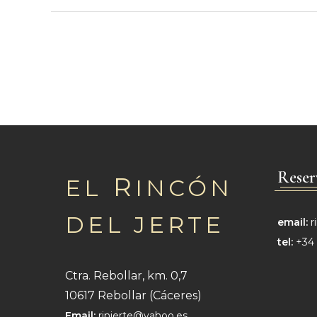
Reser
R
EL
INCÓN
DEL JERTE
email:
r
tel:
+34 
Ctra. Rebollar, km. 0,7
10617
Rebollar (Cáceres)
Email:
rinjerte@yahoo.es