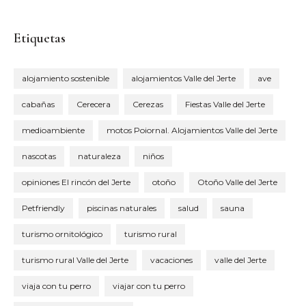
Etiquetas
alojamiento sostenible
alojamientos Valle del Jerte
ave
cabañas
Cerecera
Cerezas
Fiestas Valle del Jerte
medioambiente
motos Poiornal. Alojamientos Valle del Jerte
nascotas
naturaleza
niños
opiniones El rincón del Jerte
otoño
Otoño Valle del Jerte
Petfriendly
piscinas naturales
salud
sauna
turismo ornitológico
turismo rural
turismo rural Valle del Jerte
vacaciones
valle del Jerte
viaja con tu perro
viajar con tu perro