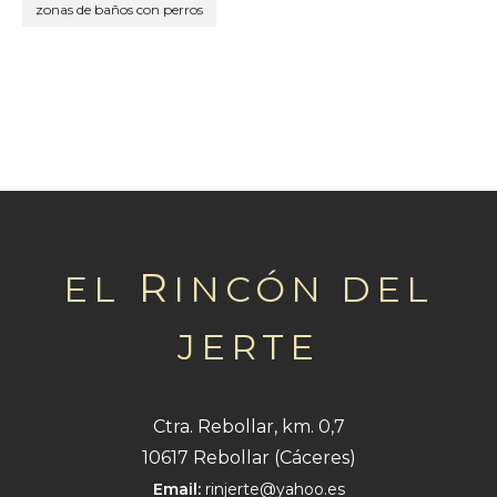
zonas de baños con perros
R
EL
INCÓN
DEL
JERTE
Ctra. Rebollar, km. 0,7
10617
Rebollar (Cáceres)
Email:
rinjerte@yahoo.es